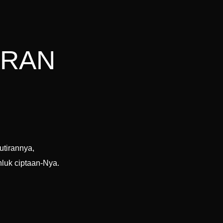
ARAN
tirannya,
luk ciptaan-Nya.