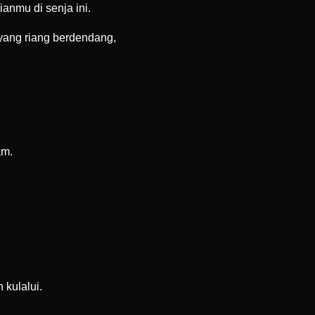
nmu di senja ini.
 yang riang berdendang,
am.
 kulalui.