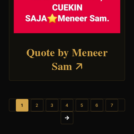
Quote by Meneer
Sam
1
2
3
4
5
6
7