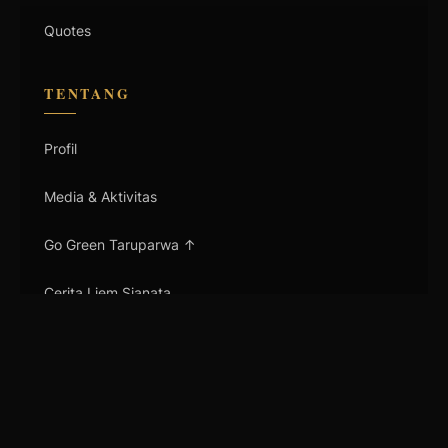
Quotes
TENTANG
Profil
Media & Aktivitas
Go Green Taruparwa ↑
Cerita Liem Sianata
TERHUBUNG
Ikuti perjalanan karya
Sam Sianata di: